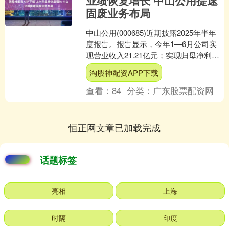
业绩恢复增长 中山公用提速
固废业务布局
中山公用(000685)近期披露2025年半年
度报告。报告显示，今年1—6月公司实
现营业收入21.21亿元；实现归母净利润
7.19亿元，同比大幅增长29.55%....
淘股神配资APP下载
查看：
84
分类：
广东股票配资网
恒正网文章已加载完成
话题标签
亮相
上海
时隔
印度