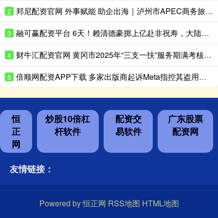
邦尼配资官网 外事赋能 助企出海｜泸州市APEC商务旅行卡宣传推介会成功举办
2
融可赢配资平台 6天！赖清德豪掷上亿赴非祝寿，大陆送10项大礼，蓝营怒吼：别搞了！
3
财牛汇配资官网 黄冈市2025年“三支一扶”服务期满考核优秀人员风采
4
倍顺网配资APP下载 多家出版商起诉Meta指控其盗用版权作品训练人工智能
5
恒
炒股10倍杠
配资交
广东股票
正
杆软件
易软件
配资网
网
友情链接：
Powered by
恒正网
RSS地图
HTML地图