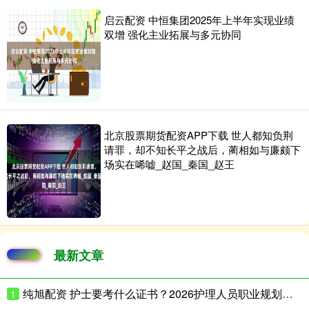
启云配资 中恒集团2025年上半年实现业绩
双增 强化主业拓展与多元协同
北京股票期货配资APP下载 世人都知负荆
请罪，却不知长平之战后，蔺相如与廉颇下
场实在唏嘘_赵国_秦国_赵王
最新文章
纯旭配资 护士要考什么证书？2026护理人员职业规划与高含金量考证指南
1