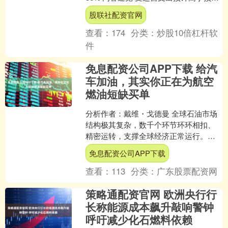
影响，尽管营收保持强劲增长，
股联社配资官网
Shopify....
查看：
174
分类：
炒股10倍杠杆软
件
免息配资公司APP下载 给汽
车加油，其实你正在为航空
燃油短缺买单
分析作者：戴维・戈德曼 全球石油市场
结构极其复杂，数千个环节环环相扣、
精密运转，支撑全球经济正常运行。平
日里普通人几乎感受不到其中关联。 一
免息配资公司APP下载
旦链条断裂，影响便会....
查看：
113
分类：
广东股票配资网
策略通配资官网 欧洲央行行
长称能源成本飙升敲响警钟
呼吁减少化石燃料依赖