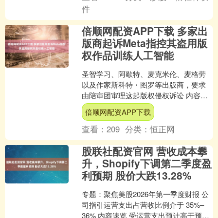
件
倍顺网配资APP下载 多家出
版商起诉Meta指控其盗用版
权作品训练人工智能
圣智学习、阿歇特、麦克米伦、麦格劳
以及作家斯科特・图罗等出版商，要求
由陪审团审理这起版权侵权诉讼 内容速
览 多家出版商对 Meta 平台公司提起集体
倍顺网配资APP下载
诉讼，指控其....
查看：
209
分类：
恒正网
股联社配资官网 营收成本攀
升，Shopify下调第二季度盈
利预期 股价大跌13.28%
专题：聚焦美股2026年第一季度财报 公
司指引运营支出占营收比例介于 35%–
36% 内容速览 受运营支出预计高于预期