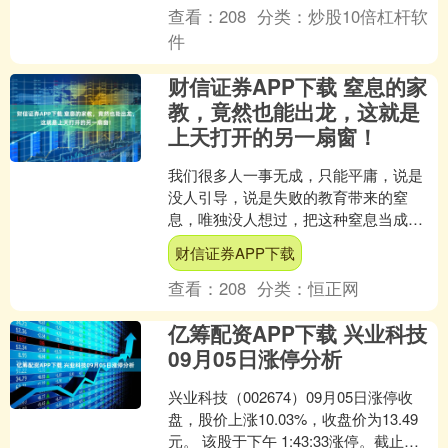
查看：
208
分类：
炒股10倍杠杆软
件
财信证券APP下载 窒息的家
教，竟然也能出龙，这就是
上天打开的另一扇窗！
我们很多人一事无成，只能平庸，说是
没人引导，说是失败的教育带来的窒
息，唯独没人想过，把这种窒息当成走
向成功的保护伞，只是心安理得的甘于
财信证券APP下载
平庸。 曾国藩都知道，晚清....
查看：
208
分类：
恒正网
亿筹配资APP下载 兴业科技
09月05日涨停分析
兴业科技（002674）09月05日涨停收
盘，股价上涨10.03%，收盘价为13.49
元。 该股于下午 1:43:33涨停。截止