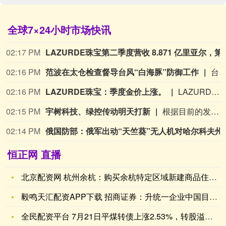
全球7×24小时市场快讯
02:17 PM
LAZURDE珠宝第二季度营收 8.
02:16 PM
范波在太仓检查督导台风“白海豚”防御工作
台风“白海豚”带来的风雨影响逐渐显现。8月9日，苏州市委书记范波在太仓市检查督导台风“白海豚”防御工作，深入太仓港现场察看船只回港避风、大型机械防风、集装箱加固管理等情况，来到浏河节制闸检查运行情况和防台风准备。范波强调，当前台风“白海豚”防御工作已经到了最吃劲的阶段。要深入学习贯彻习近平总书记关于防汛救灾工作的重要指示精神，认真落实党中央、国务院决策部署及省委、省政府工作要求，树牢“一个目标、四个宁可”理念，坚持人民至上、生命至上，全力以赴落实防台风部署要求，抢抓当前重要窗口期做深做细各项防范工作，持续排查化解各种风险隐患，推动各项措施落实到最小管控单元。要突出党建引领，各级领导干部要靠前指挥、下沉一线，全体党员干部要挺身而出、冲锋在前，充分
02:16 PM
LAZURDE珠宝：季度金价上涨。
LAZURDE珠宝：季度金价上涨。
02:15 PM
宇树科技、绿控传动明天打新
根据目前的发行安排，下周有4只新股申购，科创板2只，创业板、北交所各有1只。日程安排上，周一（8月10日）可申购科创板新股宇树科技、创业板新股绿控传动、北交所新股双英集团，周五（8月14日）可申购科创板新股高凯技术。
02:14 PM
俄国防部：俄军出动“天竺
恒正网 直播
北京配资网 杭州余杭：购买余杭特定区域新建商品住宅一次性给予
毅鸣天汇配资APP下载 招商证券：升统一企业中国目标价至9.
全民配资平台 7月21日平煤转债上涨2.53%，转股溢价率2