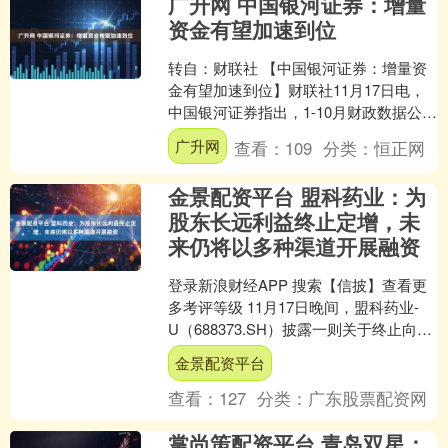
广升网 中国银河证券：增量
资金有望加速到位
转自：财联社 【中国银河证券：增量资
金有望加速到位】财联社11月17日电，
中国银河证券指出，1-10月财政数据公
布，整体来看，在上半年财政积极靠前
广升网
查看：
109
分类：
恒正网
发力的背景下，....
金景配资平台 盟科药业：为
股东长远利益终止定增，未
来仍将以多种渠道开展融资
登录新浪财经APP 搜索【信披】查看更
多考评等级 11月17日晚间，盟科药业-
U（688373.SH）披露一则关于终止向特
定对象发行股票事项的公告。经11月
金景配资平台
15....
查看：
127
分类：
广东股票配资网
掌尚策配资平台 青岛双星：