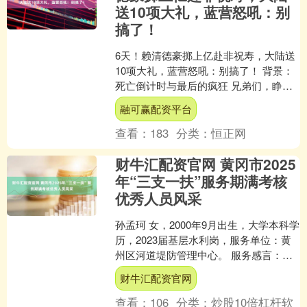
送10项大礼，蓝营怒吼：别
搞了！
6天！赖清德豪掷上亿赴非祝寿，大陆送
10项大礼，蓝营怒吼：别搞了！ 背景：
死亡倒计时与最后的疯狂 兄弟们，睁大
眼睛看清楚，台海那边又有大动作了！
融可赢配资平台
距离4月22日只....
查看：
183
分类：
恒正网
财牛汇配资官网 黄冈市2025
年“三支一扶”服务期满考核
优秀人员风采
孙孟珂 女，2000年9月出生，大学本科学
历，2023届基层水利岗，服务单位：黄
州区河道堤防管理中心。 服务感言：脚
下沾着泥土，肩上扛着责任，在基层水
财牛汇配资官网
利服务的日....
查看：
106
分类：
炒股10倍杠杆软