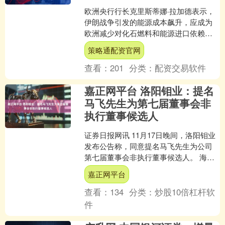
欧洲央行行长克里斯蒂娜·拉加德表示，
伊朗战争引发的能源成本飙升，应成为
欧洲减少对化石燃料和能源进口依赖的
警钟。 欧洲约60%的能源依赖进口，且
策略通配资官网
几乎全部为化石燃料....
查看：
201
分类：
配资交易软件
嘉正网平台 洛阳钼业：提名
马飞先生为第七届董事会非
执行董事候选人
证券日报网讯 11月17日晚间，洛阳钼业
发布公告称，同意提名马飞先生为公司
第七届董事会非执行董事候选人。 海量
资讯、精准解读，尽在新浪财经APP....
嘉正网平台
查看：
134
分类：
炒股10倍杠杆软
件