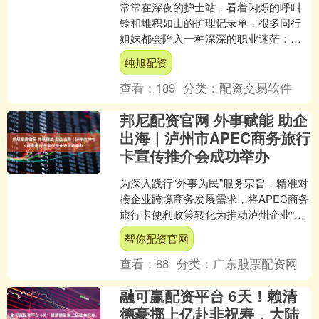
常常在深夜的护士站，看着闪烁的呼叫
铃和堆积如山的护理记录单，很多同行
姐妹都会陷入一种深深的职业迷茫：天
天围着病床转，三班倒熬坏了身体，未
纯旭配资
来的路到底该怎么走？尤其....
查看：
189
分类：
配资交易软件
邦尼配资官网 外事赋能 助企
出海｜泸州市APEC商务旅行
卡宣传推介会成功举办
为深入践行“外事为民”服务宗旨，精准对
接企业跨境商务发展需求，将APEC商务
旅行卡便利政策转化为推动泸州企业“走
出去”的强劲动力，4月16日，由四川省外
帮你配资官网
事办公室....
查看：
88
分类：
广东股票配资网
融可赢配资平台 6天！赖清
德豪掷上亿赴非祝寿，大陆